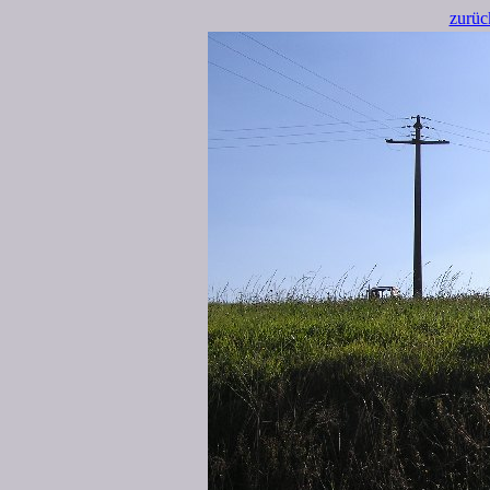
zurüc