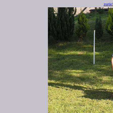
zurüc