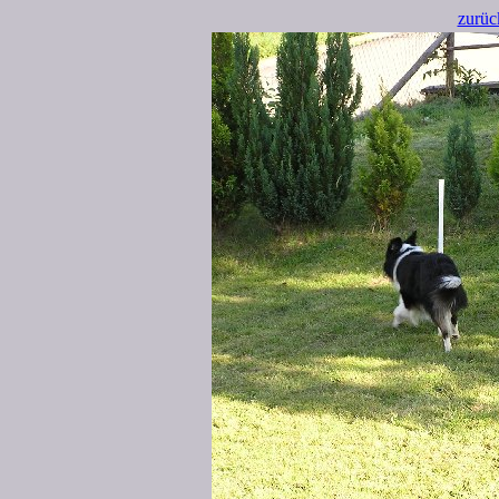
zurüc